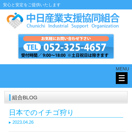
安心と安定をご提供いたします
MENU
メ
ニ
ュ
ー
組合BLOG
を
開
日本でのイチゴ狩り
く
▸ 2023.04.26